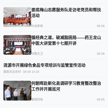
娄底梅山志愿服务队走访老党员和帮扶
活动
社会新闻
08-06
循经典之道，破减脂困局——药王龙山
中医大讲堂第十七期开讲
科教文卫
08-06
涟源市开展绿色食品专项培训与监管宣传活动
娄底农业农村
· 08-06 10:18
何朝晖赴新化县调研学习教育整改整治
工作并开展巡河
娄底时政
08-05