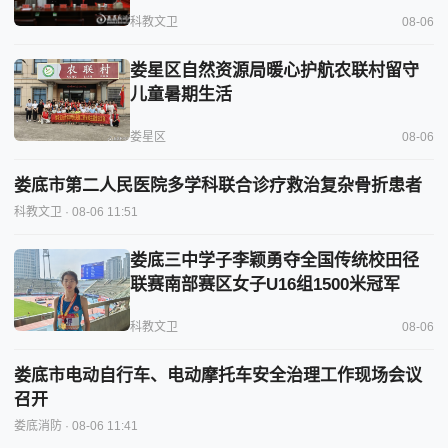
科教文卫
08-06
娄星区自然资源局暖心护航农联村留守
儿童暑期生活
娄星区
08-06
娄底市第二人民医院多学科联合诊疗救治复杂骨折患者
科教文卫
· 08-06 11:51
娄底三中学子李颖勇夺全国传统校田径
联赛南部赛区女子U16组1500米冠军
科教文卫
08-06
娄底市电动自行车、电动摩托车安全治理工作现场会议
召开
娄底消防
· 08-06 11:41