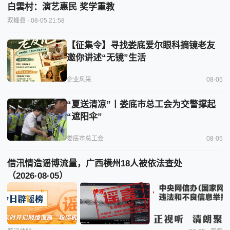
白雲村：演艺惠民 奖学重教
双峰县
· 08-05 21:58
【征集令】寻找娄底爱尔眼科摘镜老友
邀你讲述“无镜”生活
企业风采
08-05
“夏送清凉”丨娄底市总工会为交警撑起
“遮阳伞”
娄底市总工会
08-05
借汛情造谣博流量，广西横州18人被依法查处
（2026·08·05）