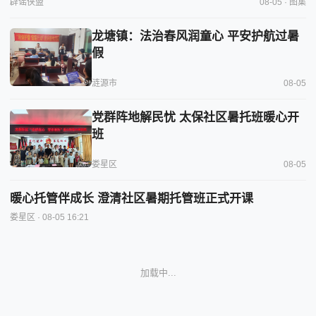
辟谣侠盟
08-05 · 图集
龙塘镇：法治春风润童心 平安护航过暑
假
涟源市
08-05
党群阵地解民忧 太保社区暑托班暖心开
班
娄星区
08-05
暖心托管伴成长 澄清社区暑期托管班正式开课
娄星区
· 08-05 16:21
娄底市启动“五健”行动护航儿童青少年健康