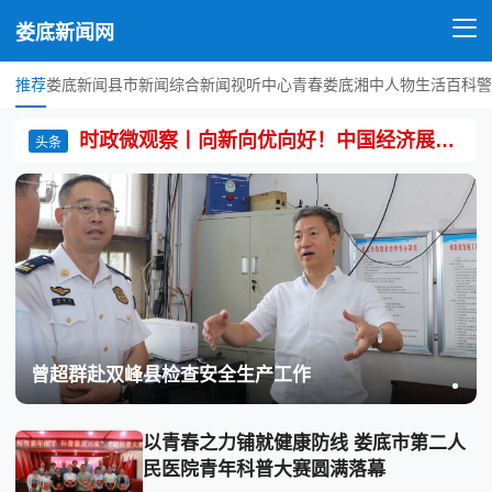
娄底新闻网
推荐
娄底新闻
县市新闻
综合新闻
视听中心
青春娄底
湘中人物
生活百科
警
时政微观察丨向新向优向好！中国经济展现强大韧性和活力
头条
曾超群赴双峰县检查安全生产工作
以青春之力铺就健康防线 娄底市第二人
民医院青年科普大赛圆满落幕