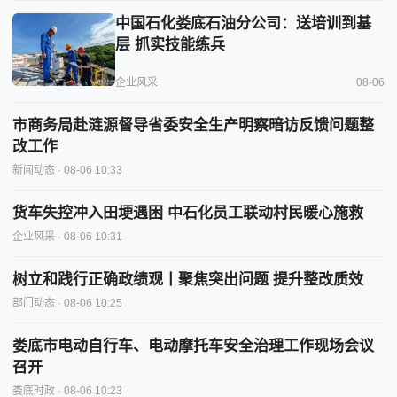
中国石化娄底石油分公司：送培训到基
层 抓实技能练兵
企业风采
08-06
市商务局赴涟源督导省委安全生产明察暗访反馈问题整
改工作
新闻动态
· 08-06 10:33
货车失控冲入田埂遇困 中石化员工联动村民暖心施救
企业风采
· 08-06 10:31
树立和践行正确政绩观丨聚焦突出问题 提升整改质效
部门动态
· 08-06 10:25
娄底市电动自行车、电动摩托车安全治理工作现场会议
召开
娄底时政
· 08-06 10:23